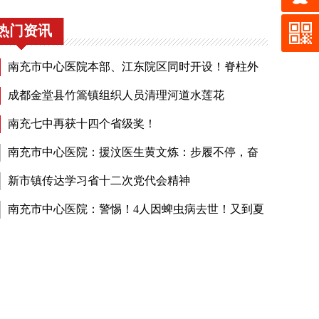
热门资讯
南充市中心医院本部、江东院区同时开设！脊柱外
门诊有这些知名专家坐诊……
成都金堂县竹篙镇组织人员清理河道水莲花
南充七中再获十四个省级奖！
南充市中心医院：援汶医生黄文炼：步履不停，奋
一线
新市镇传达学习省十二次党代会精神
南充市中心医院：警惕！4人因蜱虫病去世！又到夏
，小心皮肤上的那个“小黑点儿”