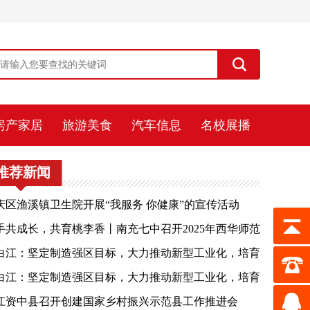
房产家居
旅游美食
汽车信息
名校展播
推荐新闻
庆区渔溪镇卫生院开展“我服务 你健康”的宣传活动
手共成长，共育桃李香丨南充七中召开2025年西华师范
学实习生见面会
白江：坚定制造强区目标，大力推动新型工业化，培育
展新质生产力，奋力实现老工业基地“二次振兴”
白江：坚定制造强区目标，大力推动新型工业化，培育
展新质生产力，奋力实现老工业基地“二次振兴”
江资中县召开创建国家乡村振兴示范县工作推进会