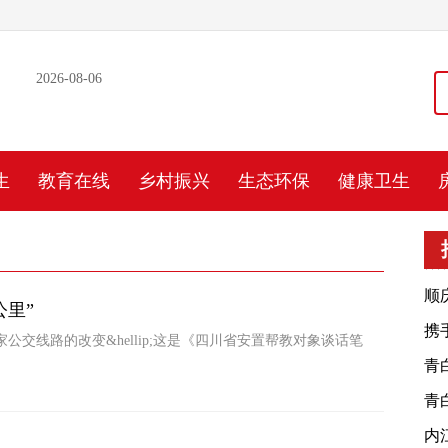
2026-08-06
生
教育在线
乡村振兴
生态环保
健康卫生
顺
公里”
携
交线路的改变&hellip;这是《四川省安置帮教对象谈话笔
大
青
发
青
发
内