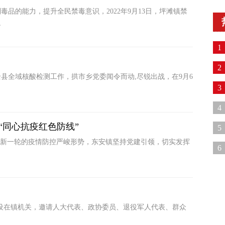
品的能力，提升全民禁毒意识，2022年9月13日，坪滩镇禁
之
1
科
2
县全域核酸检测工作，拱市乡党委闻令而动,尽锐出战，在9月6
3
4
牢“同心抗疫红色防线”
战
5
前新一轮的疫情防控严峻形势，东安镇坚持党建引领，切实发挥
6
季
要设在镇机关，邀请人大代表、政协委员、退役军人代表、群众