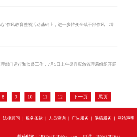
四心”作风教育整顿活动基础上，进一步转变全镇干部作风，增
理部门运行和监督工作，7月5日上午渠县应急管理局组织开展
8
9
10
11
12
下一页
尾页
|
法律顾问
|
服务条款
|
人员查询
|
广告服务
|
供稿服务
|
网站声明
投稿邮箱：1823930110@qq.com 电话：18990701260