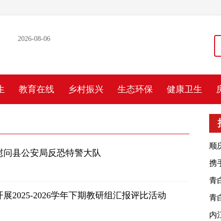
2026-08-06
生
教育在线
乡村振兴
生态环保
健康卫生
顺
慰问县公安局反恐特警大队
携
大
青
2025-2026学年下期教研组汇报评比活动
发
青
发
内