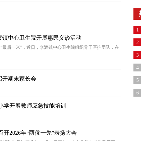
议
1
渡镇中心卫生院开展惠民义诊活动
科
2
“最后一米”，近日，李渡镇中心卫生院组织骨干医护团队，在
3
4
召开期末家长会
战
5
6
季
街小学开展教师应急技能培训
开2026年“两优一先”表扬大会