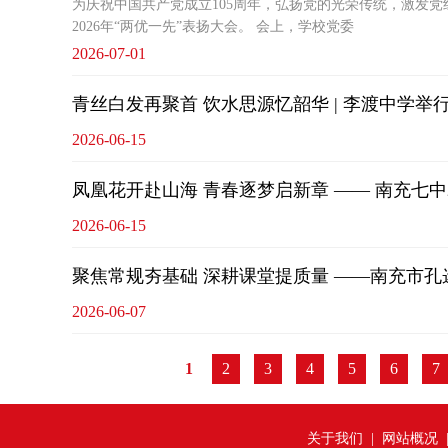
为庆祝中国共产党成立105周年，弘扬党的光荣传统，激发党
2026年“两优一先”表扬大会。 会上，学校党委
2026-07-01
青丝白发再聚首 饮水思源忆韶华 | 李渡中学举
2026-06-15
凤凰花开赴山海 青春逐梦启新章 —— 南充七中
2026-06-15
聚焦常规夯基础 深耕课堂提质量 ——南充市孔
2026-06-07
1
2
3
4
5
6
7
关于我们
|
网站概况