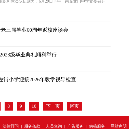
组织和党员队伍活力，6月29日下午，南充龙门中学党委召开
行老三届毕业60周年返校座谈会
2023级毕业典礼顺利举行
迩街小学迎接2026年教学视导检查
8
9
10
下一页
尾页
|
法律顾问
|
服务条款
|
人员查询
|
广告服务
|
供稿服务
|
网站声明