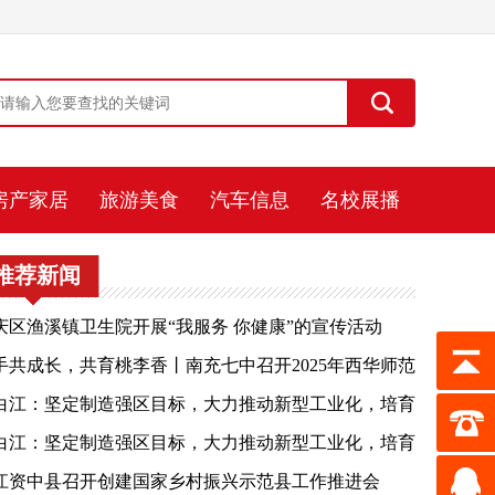
房产家居
旅游美食
汽车信息
名校展播
推荐新闻
庆区渔溪镇卫生院开展“我服务 你健康”的宣传活动
手共成长，共育桃李香丨南充七中召开2025年西华师范
学实习生见面会
白江：坚定制造强区目标，大力推动新型工业化，培育
展新质生产力，奋力实现老工业基地“二次振兴”
白江：坚定制造强区目标，大力推动新型工业化，培育
展新质生产力，奋力实现老工业基地“二次振兴”
江资中县召开创建国家乡村振兴示范县工作推进会