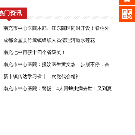
热门资讯
南充市中心医院本部、江东院区同时开设！脊柱外
门诊有这些知名专家坐诊……
成都金堂县竹篙镇组织人员清理河道水莲花
南充七中再获十四个省级奖！
南充市中心医院：援汶医生黄文炼：步履不停，奋
一线
新市镇传达学习省十二次党代会精神
南充市中心医院：警惕！4人因蜱虫病去世！又到夏
，小心皮肤上的那个“小黑点儿”