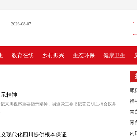
2026-08-07
生
教育在线
乡村振兴
生态环保
健康卫生
顺
指示精神
携
书记来川视察重要指示精神，街道党工委书记黄云明主持会议并
人
大
青
发
青
发
内
主义现代化四川提供根本保证