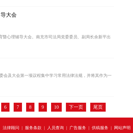
辅导大会
教育暨心理辅导大会。南充市司法局党委委员、副局长余新平出
党委会及大会第一项议程集中学习常用法律法规，并将其作为一
6
7
8
9
10
下一页
尾页
|
法律顾问
|
服务条款
|
人员查询
|
广告服务
|
供稿服务
|
网站声明