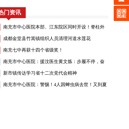
热门资讯
南充市中心医院本部、江东院区同时开设！脊柱外
门诊有这些知名专家坐诊……
成都金堂县竹篙镇组织人员清理河道水莲花
南充七中再获十四个省级奖！
南充市中心医院：援汶医生黄文炼：步履不停，奋
一线
新市镇传达学习省十二次党代会精神
南充市中心医院：警惕！4人因蜱虫病去世！又到夏
，小心皮肤上的那个“小黑点儿”