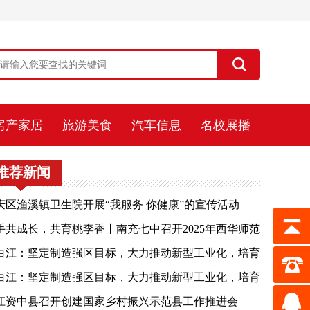
房产家居
旅游美食
汽车信息
名校展播
推荐新闻
庆区渔溪镇卫生院开展“我服务 你健康”的宣传活动
手共成长，共育桃李香丨南充七中召开2025年西华师范
学实习生见面会
白江：坚定制造强区目标，大力推动新型工业化，培育
展新质生产力，奋力实现老工业基地“二次振兴”
白江：坚定制造强区目标，大力推动新型工业化，培育
展新质生产力，奋力实现老工业基地“二次振兴”
江资中县召开创建国家乡村振兴示范县工作推进会