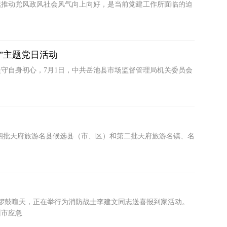
续推动党风政风社会风气向上向好，是当前党建工作所面临的迫
”主题党日活动
守自身初心，7月1日，中共岳池县市场监督管理局机关委员会
四批天府旅游名县候选县（市、区）和第二批天府旅游名镇、名
，锣鼓喧天，正在举行为消防战士李建文同志送喜报到家活动。
州市应急