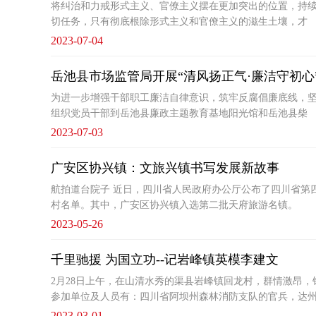
将纠治和力戒形式主义、官僚主义摆在更加突出的位置，持
切任务，只有彻底根除形式主义和官僚主义的滋生土壤，才
2023-07-04
岳池县市场监管局开展“清风扬正气·廉洁守初心
为进一步增强干部职工廉洁自律意识，筑牢反腐倡廉底线，坚
组织党员干部到岳池县廉政主题教育基地阳光馆和岳池县柴
2023-07-03
广安区协兴镇：文旅兴镇书写发展新故事
航拍道台院子 近日，四川省人民政府办公厅公布了四川省第
村名单。其中，广安区协兴镇入选第二批天府旅游名镇。
2023-05-26
千里驰援 为国立功--记岩峰镇英模李建文
2月28日上午，在山清水秀的渠县岩峰镇回龙村，群情激昂
参加单位及人员有：四川省阿坝州森林消防支队的官兵，达
2023-03-01