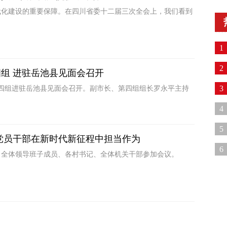
代化建设的重要保障。在四川省委十二届三次全会上，我们看到
1
科
2
组 进驻岳池县见面会召开
3
第四组进驻岳池县见面会召开。副市长、第四组组长罗永平主持
4
战
5
党员干部在新时代新征程中担当作为
6
神。全体领导班子成员、各村书记、全体机关干部参加会议。
季