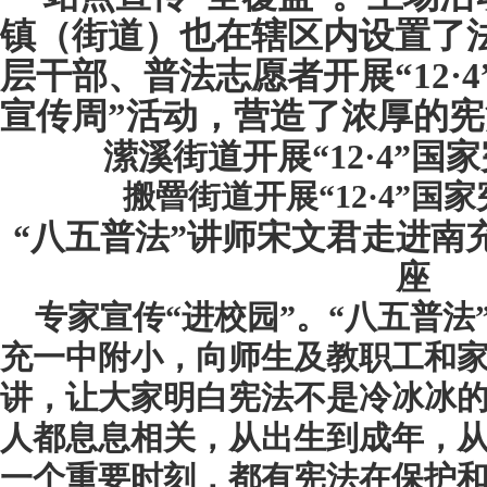
镇（街道）也在辖区内设置了
层干部、普法志愿者
开展“
12
·
4
宣传周”活动，
营造了浓厚的宪
潆溪街道
开展“
12
·
4
”国
搬罾街道
开展“
12·4
”国家
“八五普法”讲师宋文君走进南
座
专家宣传“进校园”。“八五普法
充一中附小，向师生及教职工和
讲，让大家明白宪法不是冷冰冰
人都息息相关，从出生到成年，
一个重要时刻，都有宪法在保护