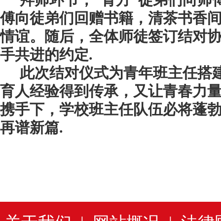
拜师环节，
“
青方”
徒弟
们向师
傅
向徒弟们回
赠书籍，清茶书香
情谊。随后，全体师徒签订结对
手共进的约定.
此次结对仪式
为青年班主任
搭
育人经验得
到
传承，
又
让青春力
携手下，
学校
班主任队伍必将蓬
再谱新篇.