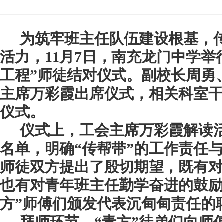
为筑牢班主任队伍建设根基，传
活力，
11月7日，南充龙门中学举
工程”师徒结对仪式。副校长周勇
主席万彩霞出席仪式，
相关科室
仪式。
仪式上，工会主席万彩霞解读活
名单，明确
“
传帮带
”
的
工作责任
师徒双方提出
了
殷切期望，既有
也有对
青年班主任
勤学奋进的鼓
方”
师傅们颁发
代表
沉甸甸责任
的